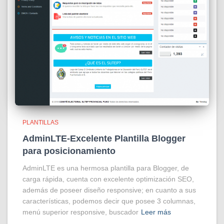
PLANTILLAS
AdminLTE-Excelente Plantilla Blogger
para posicionamiento
AdminLTE es una hermosa plantilla para Blogger, de
carga rápida, cuenta con excelente optimización SEO,
además de poseer diseño responsive; en cuanto a sus
características, podemos decir que posee 3 columnas,
menú superior responsive, buscador
Leer más