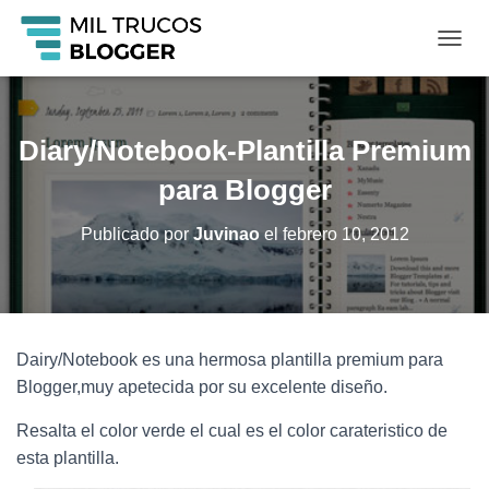
C
A
M
B
I
Diary/Notebook-Plantilla Premium
A
R
para Blogger
M
O
Publicado por
Juvinao
el
febrero 10, 2012
D
O
D
E
N
A
Dairy/Notebook es una hermosa plantilla premium para
V
Blogger,muy apetecida por su excelente diseño.
E
G
A
Resalta el color verde el cual es el color carateristico de
C
esta plantilla.
I