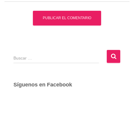
B
u
s
c
a
Síguenos en Facebook
r
: