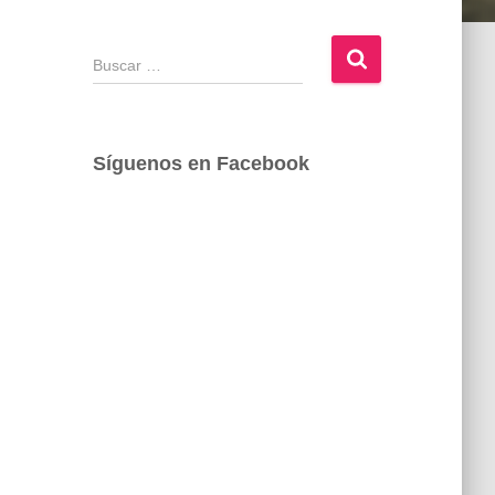
B
u
s
c
a
Síguenos en Facebook
r
: