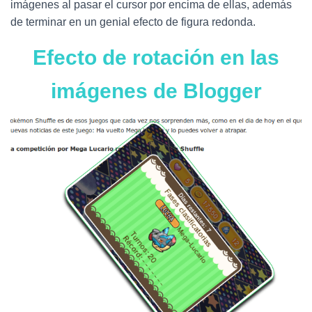
Ó
imágenes al pasar el cursor por encima de ellas, además
N
de terminar en un genial efecto de figura redonda.
Efecto de rotación en las
imágenes de Blogger