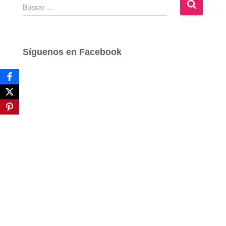
B
u
s
c
a
Síguenos en Facebook
r
: