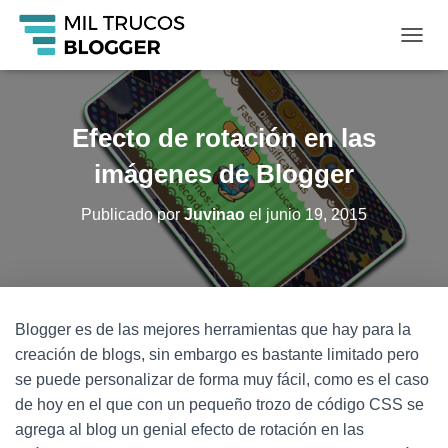
C
A
M
B
I
Efecto de rotación en las
A
R
imágenes de Blogger
M
O
Publicado por
Juvinao
el
junio 19, 2015
D
O
D
E
N
A
Blogger es de las mejores herramientas que hay para la
V
creación de blogs, sin embargo es bastante limitado pero
E
G
se puede personalizar de forma muy fácil, como es el caso
A
de hoy en el que con un pequeño trozo de código CSS se
C
agrega al blog un genial efecto de rotación en las
I