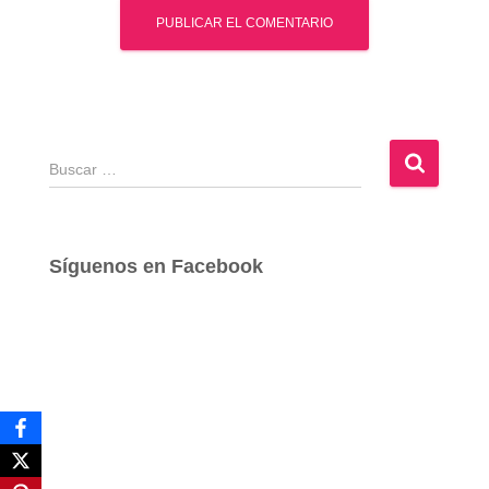
B
u
s
c
a
Síguenos en Facebook
r
: