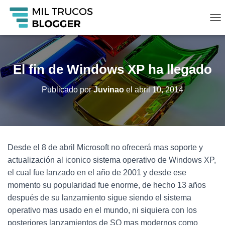
C
A
M
B
I
El fin de Windows XP ha llegado
A
R
Publicado por
Juvinao
el
abril 10, 2014
M
O
D
O
D
E
Desde el 8 de abril Microsoft no ofrecerá mas soporte y
N
A
actualización al iconico sistema operativo de Windows XP,
V
el cual fue lanzado en el año de 2001 y desde ese
E
momento su popularidad fue enorme, de hecho 13 años
G
A
después de su lanzamiento sigue siendo el sistema
C
operativo mas usado en el mundo, ni siquiera con los
I
posteriores lanzamientos de SO mas modernos como