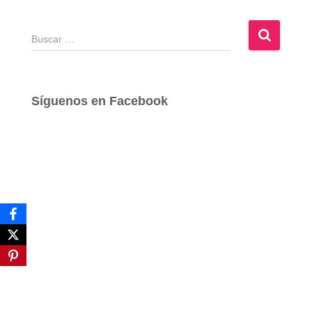
B
u
s
c
a
Síguenos en Facebook
r
: