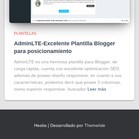
PLANTILLAS
AdminLTE-Excelente Plantilla Blogger
para posicionamiento
AdminLTE es una hermosa plantilla para Blogger, de
carga rápida, cuenta con excelente optimización SEO,
además de poseer diseño responsive; en cuanto a sus
características, podemos decir que posee 3 columnas,
menú superior responsive, buscador
Leer más
Hestia | Desarrollado por
ThemeIsle