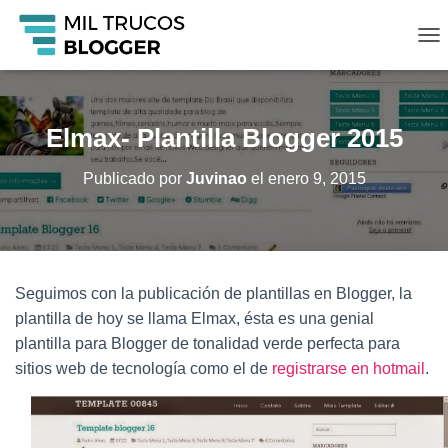
C
A
M
B
I
Elmax- Plantilla Blogger 2015
A
R
Publicado por
Juvinao
el
enero 9, 2015
M
O
D
O
D
E
Seguimos con la publicación de plantillas en Blogger, la
N
A
plantilla de hoy se llama Elmax, ésta es una genial
V
plantilla para Blogger de tonalidad verde perfecta para
E
sitios web de tecnología como el de
registrarse en hotmail
.
G
A
C
I