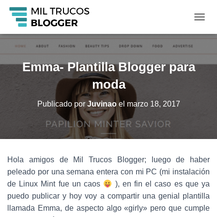
C
A
M
B
I
Emma- Plantilla Blogger para
A
R
moda
M
O
Publicado por
Juvinao
el
marzo 18, 2017
D
O
D
E
N
A
Hola amigos de Mil Trucos Blogger; luego de haber
V
peleado por una semana entera con mi PC (mi instalación
E
G
de Linux Mint fue un caos
), en fin el caso es que ya
A
puedo publicar y hoy voy a compartir una genial plantilla
C
llamada Emma, de aspecto algo «girly» pero que cumple
I