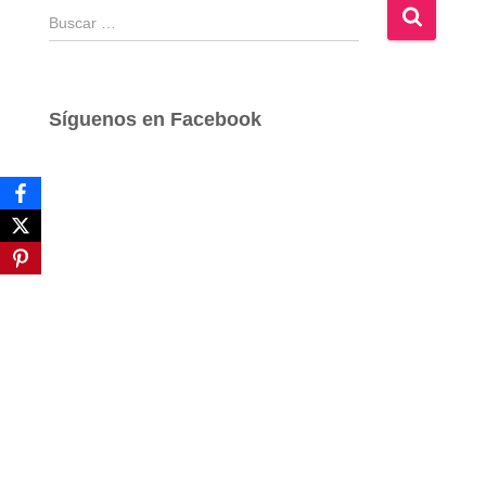
B
u
s
c
a
Síguenos en Facebook
r
: