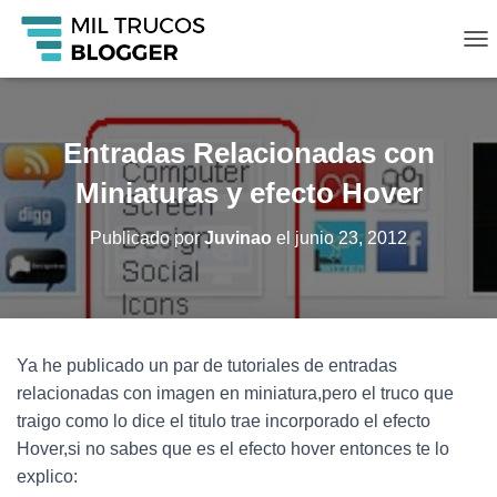
C
A
M
B
I
Entradas Relacionadas con
A
R
Miniaturas y efecto Hover
M
O
Publicado por
Juvinao
el
junio 23, 2012
D
O
D
E
N
A
Ya he publicado un par de tutoriales de entradas
V
relacionadas con imagen en miniatura,pero el truco que
E
G
traigo como lo dice el titulo trae incorporado el efecto
A
Hover,si no sabes que es el efecto hover entonces te lo
C
explico:
I