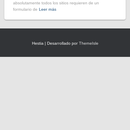
absolutamente todos los sitios requieren de un
formulario de
Leer más
Hestia | Desarrollado por
ThemeIsle