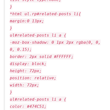
}
*html ul.rp#related-posts li{
margin:0 13px;
}
ul#related-posts li a {
-moz-box-shadow: 0 1px 2px rgba(0, 0,
0, 0.15);
border: 2px solid #FFFFFF;
display: block;
height: 72px;
position: relative;
width: 72px;
}
ul#related-posts li a {
color: #474C51;