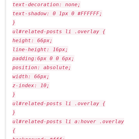
text-decoration: none;
text-shadow: 0 1px 0 #FFFFFF;
}
ul#related-posts li .overlay {
height: 66px;
line-height: 16px;
padding:6px 0 0 6px;
position: absolute;
width: 66px;
z-index: 10;
}
ul#related-posts li .overlay {
}
ul#related-posts li a:hover .overlay
{