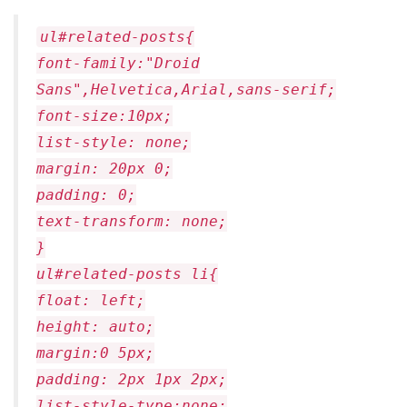
ul#related-posts{
font-family:"Droid
Sans",Helvetica,Arial,sans-serif;
font-size:10px;
list-style: none;
margin: 20px 0;
padding: 0;
text-transform: none;
}
ul#related-posts li{
float: left;
height: auto;
margin:0 5px;
padding: 2px 1px 2px;
list-style-type:none;