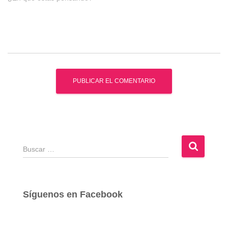
B
u
s
c
a
Síguenos en Facebook
r
: