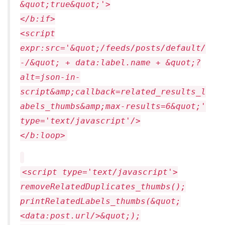
&quot;true&quot;'>
</b:if>
<script
expr:src='&quot;/feeds/posts/default/
-/&quot; + data:label.name + &quot;?
alt=json-in-
script&amp;callback=related_results_l
abels_thumbs&amp;max-results=6&quot;'
type='text/javascript'/>
</b:loop>
<script type='text/javascript'>
removeRelatedDuplicates_thumbs();
printRelatedLabels_thumbs(&quot;
<data:post.url/>&quot;);