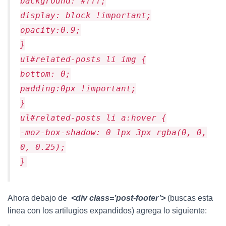
background: #fff;
display: block !important;
opacity:0.9;
}
ul#related-posts li img {
bottom: 0;
padding:0px !important;
}
ul#related-posts li a:hover {
-moz-box-shadow: 0 1px 3px rgba(0, 0,
0, 0.25);
}
Ahora debajo de
<div class=’post-footer’>
(buscas esta
linea con los artilugios expandidos) agrega lo siguiente: