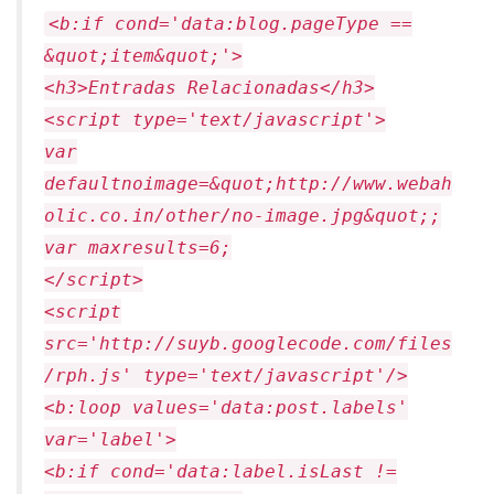
<b:if cond='data:blog.pageType ==
&quot;item&quot;'>
<h3>Entradas Relacionadas</h3>
<script type='text/javascript'>
var
defaultnoimage=&quot;http://www.webah
olic.co.in/other/no-image.jpg&quot;;
var maxresults=6;
</script>
<script
src='http://suyb.googlecode.com/files
/rph.js' type='text/javascript'/>
<b:loop values='data:post.labels'
var='label'>
<b:if cond='data:label.isLast !=