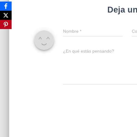
Deja u
Nombre
*
Co
¿En qué estás pensando?