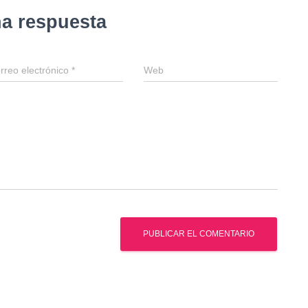
na respuesta
rreo electrónico
*
Web