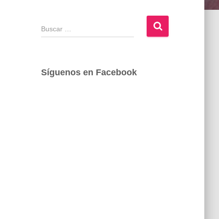
B
u
s
c
a
Síguenos en Facebook
r
: