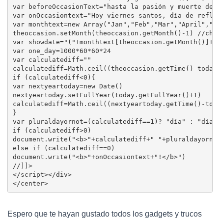
var beforeOccasionText="hasta la pasión y muerte de J
var onOccasiontext="Hoy viernes santos, día de reflex
var monthtext=new Array("Jan","Feb","Mar","April","Ma
theoccasion.setMonth(theoccasion.getMonth()-1) //chan
var showdate="("+monthtext[theoccasion.getMonth()]+" 
var one_day=1000*60*60*24

var calculatediff=""

calculatediff=Math.ceil((theoccasion.getTime()-today.
if (calculatediff<0){

var nextyeartoday=new Date()

nextyeartoday.setFullYear(today.getFullYear()+1)

calculatediff=Math.ceil((nextyeartoday.getTime()-toda
}

var pluraldayornot=(calculatediff==1)? "día" : "días"
if (calculatediff>0)

document.write("<b>"+calculatediff+" "+pluraldayornot
else if (calculatediff==0)

document.write("<b>"+onOccasiontext+"!</b>")

//]]>

</script></div>

</center>
Espero que te hayan gustado todos los gadgets y trucos