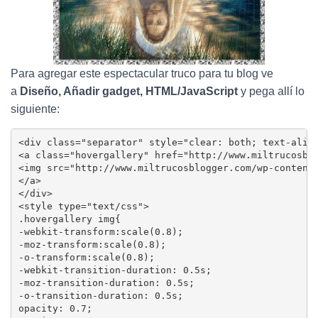
Para agregar este espectacular truco para tu blog ve
a
Diseño, Añadir gadget, HTML/JavaScript
y pega allí lo
siguiente:
<div class="separator" style="clear: both; text-align
<a class="hovergallery" href="http://www.miltrucosblo
<img src="http://www.miltrucosblogger.com/wp-content/
</a>

</div>

<style type="text/css">

.hovergallery img{

-webkit-transform:scale(0.8);

-moz-transform:scale(0.8);

-o-transform:scale(0.8);

-webkit-transition-duration: 0.5s;

-moz-transition-duration: 0.5s;

-o-transition-duration: 0.5s;

opacity: 0.7;
