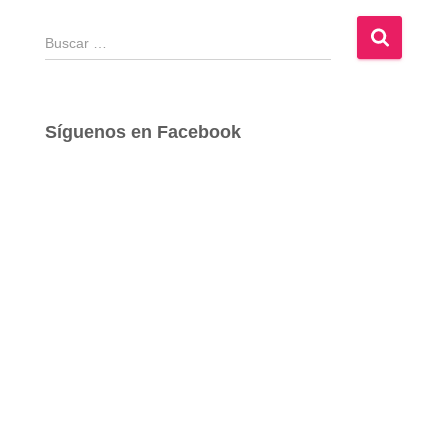
B
u
s
c
a
Síguenos en Facebook
r
: