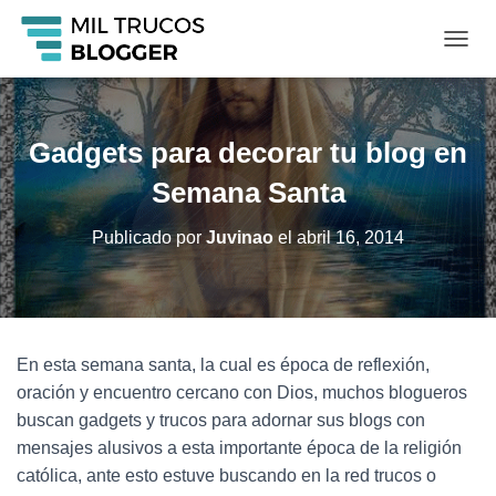
C
A
M
B
I
Gadgets para decorar tu blog en
A
R
Semana Santa
M
O
Publicado por
Juvinao
el
abril 16, 2014
D
O
D
E
N
A
En esta semana santa, la cual es época de reflexión,
V
oración y encuentro cercano con Dios, muchos blogueros
E
G
buscan gadgets y trucos para adornar sus blogs con
A
mensajes alusivos a esta importante época de la religión
C
católica, ante esto estuve buscando en la red trucos o
I