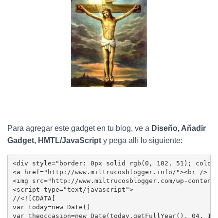
Para agregar este gadget en tu blog, ve a
Diseño, Añadir
Gadget, HMTL/JavaScript
y pega allí lo siguiente:
<div style="border: 0px solid rgb(0, 102, 51); color:
<a href="http://www.miltrucosblogger.info/"><br />

<img src="http://www.miltrucosblogger.com/wp-content/
<script type="text/javascript">

//<![CDATA[

var today=new Date()

var theoccasion=new Date(today.getFullYear(), 04, 18)