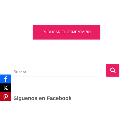
B
u
s
c
a
Síguenos en Facebook
r
: