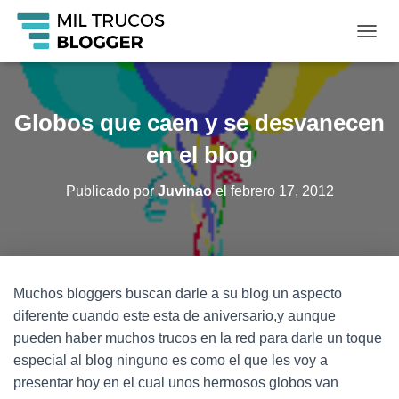
C
A
M
B
I
Globos que caen y se desvanecen
A
R
en el blog
M
O
Publicado por
Juvinao
el
febrero 17, 2012
D
O
D
E
N
A
Muchos bloggers buscan darle a su blog un aspecto
V
diferente cuando este esta de aniversario,y aunque
E
G
pueden haber muchos trucos en la red para darle un toque
A
especial al blog ninguno es como el que les voy a
C
presentar hoy en el cual unos hermosos globos van
I