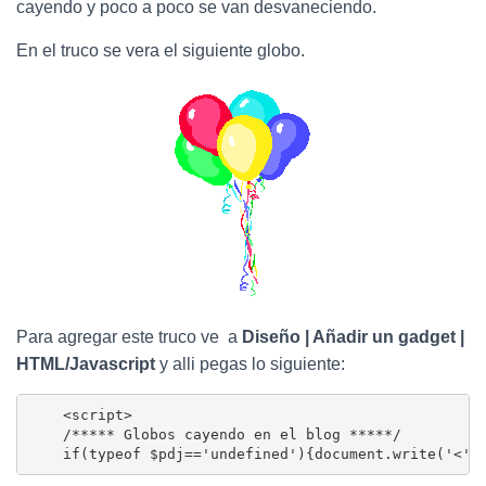
Ó
cayendo y poco a poco se van desvaneciendo.
N
En el truco se vera el siguiente globo.
Para agregar este truco ve a
Diseño | Añadir un gadget |
HTML/Javascript
y alli pegas lo siguiente:
    <script>

    /***** Globos cayendo en el blog *****/

    if(typeof $pdj=='undefined'){document.write('<'+