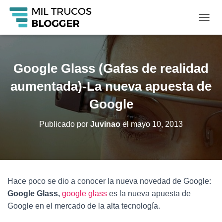
C
A
M
B
I
Google Glass (Gafas de realidad
A
R
aumentada)-La nueva apuesta de
M
O
Google
D
O
Publicado por
Juvinao
el
mayo 10, 2013
D
E
N
A
V
E
Hace poco se dio a conocer la nueva novedad de Google:
G
Google Glass,
google glass
es la nueva apuesta de
A
C
Google en el mercado de la alta tecnología.
I