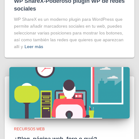
WP ShareX-Poderoso plugin WP de redes
sociales
WP ShareX es un moderno plugin para WordPress que
permite añadir marcadores sociales en tu web, puedes
seleccionar varias posiciones para mostrar los botones,
así como también las redes que quieres que aparezcan
allí y
Leer más
RECURSOS WEB
¿Blog, página web, foro o qué?