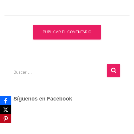
B
u
s
c
a
Síguenos en Facebook
r
: