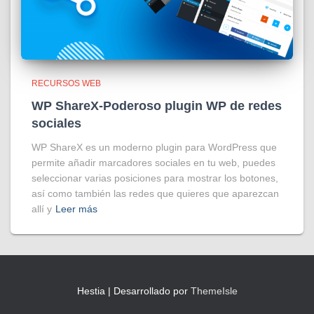
RECURSOS WEB
WP ShareX-Poderoso plugin WP de redes
sociales
WP ShareX es un moderno plugin para WordPress que
permite añadir marcadores sociales en tu web, puedes
seleccionar varias posiciones para mostrar los botones,
así como también las redes que quieres que aparezcan
allí y
Leer más
Hestia | Desarrollado por
ThemeIsle