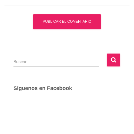
B
u
s
c
a
Síguenos en Facebook
r
: