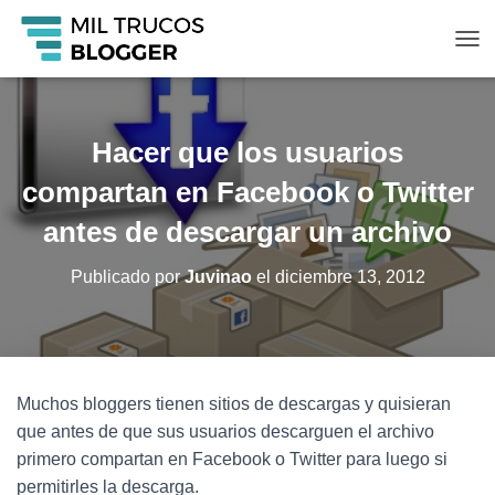
C
A
M
B
I
Hacer que los usuarios
A
R
compartan en Facebook o Twitter
M
O
antes de descargar un archivo
D
O
Publicado por
Juvinao
el
diciembre 13, 2012
D
E
N
A
V
E
Muchos bloggers tienen sitios de descargas y quisieran
G
que antes de que sus usuarios descarguen el archivo
A
C
primero compartan en Facebook o Twitter para luego si
I
permitirles la descarga.