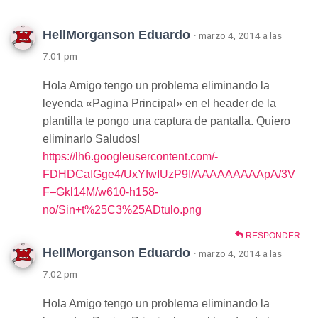
HellMorganson Eduardo
· marzo 4, 2014 a las
7:01 pm
Hola Amigo tengo un problema eliminando la
leyenda «Pagina Principal» en el header de la
plantilla te pongo una captura de pantalla. Quiero
eliminarlo Saludos!
https://lh6.googleusercontent.com/-
FDHDCaIGge4/UxYfwIUzP9I/AAAAAAAAApA/3V
F–Gkl14M/w610-h158-
no/Sin+t%25C3%25ADtulo.png
RESPONDER
HellMorganson Eduardo
· marzo 4, 2014 a las
7:02 pm
Hola Amigo tengo un problema eliminando la