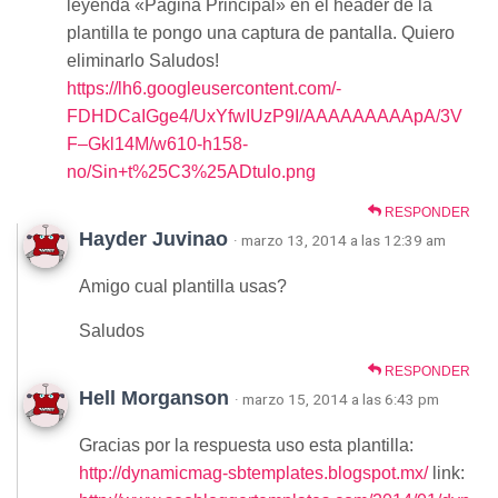
leyenda «Pagina Principal» en el header de la
plantilla te pongo una captura de pantalla. Quiero
eliminarlo Saludos!
https://lh6.googleusercontent.com/-
FDHDCaIGge4/UxYfwIUzP9I/AAAAAAAAApA/3V
F–Gkl14M/w610-h158-
no/Sin+t%25C3%25ADtulo.png
RESPONDER
Hayder Juvinao
· marzo 13, 2014 a las 12:39 am
Amigo cual plantilla usas?
Saludos
RESPONDER
Hell Morganson
· marzo 15, 2014 a las 6:43 pm
Gracias por la respuesta uso esta plantilla:
http://dynamicmag-sbtemplates.blogspot.mx/
link: