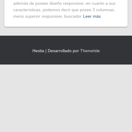
además de poseer diseño responsive; en cuanto a sus
características, podemos decir que posee 3 columnas,
menú superior responsive, buscador
Leer más
Hestia | Desarrollado por
ThemeIsle