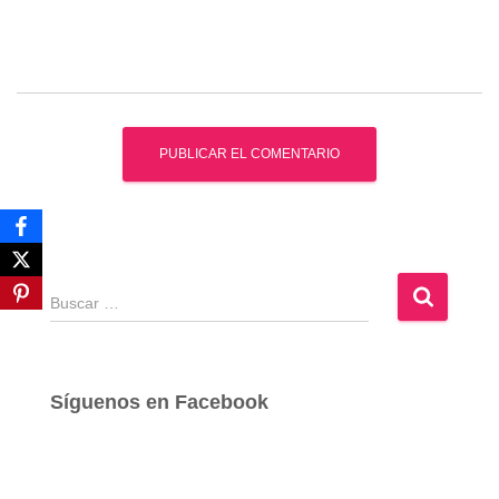
B
u
s
c
a
Síguenos en Facebook
r
: