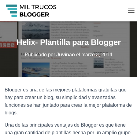
C
A
M
B
I
Helix- Plantilla para Blogger
A
R
Publicado por
Juvinao
el
marzo 3, 2014
M
O
D
O
D
E
Blogger es una de las mejores plataformas gratuitas que
N
A
hay para crear un blog, su simplicidad y avanzadas
V
funciones se han juntado para crear la mejor plataforma de
E
blogs.
G
A
Una de las principales ventajas de Blogger es que tiene
C
I
una gran cantidad de plantillas hecha por un amplio grupo