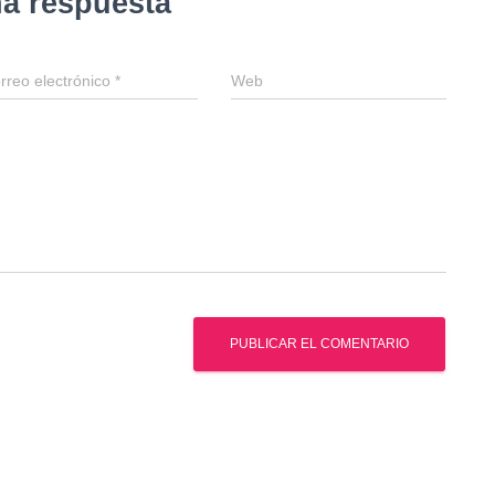
na respuesta
rreo electrónico
*
Web