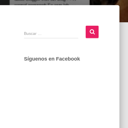
B
u
s
c
a
Síguenos en Facebook
r
: