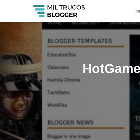
IN
HotGames