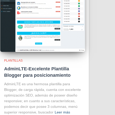
PLANTILLAS
AdminLTE-Excelente Plantilla
Blogger para posicionamiento
AdminLTE es una hermosa plantilla para
Blogger, de carga rápida, cuenta con excelente
optimización SEO, además de poseer diseño
responsive; en cuanto a sus características,
podemos decir que posee 3 columnas, menú
superior responsive, buscador
Leer más