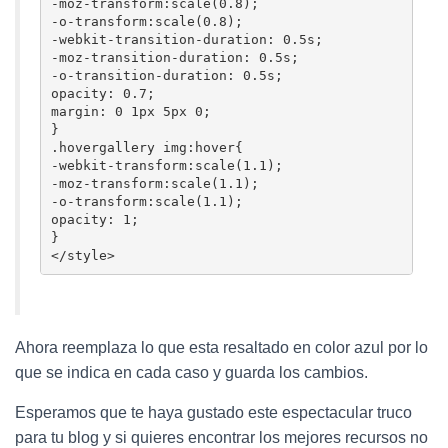
-moz-transform:scale(0.8);

-o-transform:scale(0.8);

-webkit-transition-duration: 0.5s;

-moz-transition-duration: 0.5s;

-o-transition-duration: 0.5s;

opacity: 0.7;

margin: 0 1px 5px 0;

}

.hovergallery img:hover{

-webkit-transform:scale(1.1);

-moz-transform:scale(1.1);

-o-transform:scale(1.1);

opacity: 1;

}

</style>
Ahora reemplaza lo que esta resaltado en color azul por lo
que se indica en cada caso y guarda los cambios.
Esperamos que te haya gustado este espectacular truco
para tu blog y si quieres encontrar los mejores recursos no