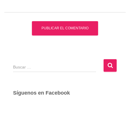
B
u
s
c
a
Síguenos en Facebook
r
: