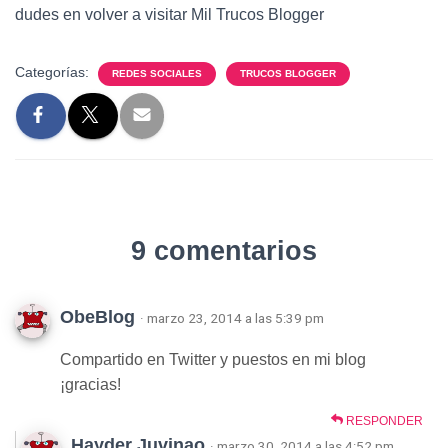
dudes en volver a visitar Mil Trucos Blogger
Categorías:
REDES SOCIALES
TRUCOS BLOGGER
9 comentarios
ObeBlog
· marzo 23, 2014 a las 5:39 pm
Compartido en Twitter y puestos en mi blog
¡gracias!
RESPONDER
Hayder Juvinao
· marzo 30, 2014 a las 4:52 pm