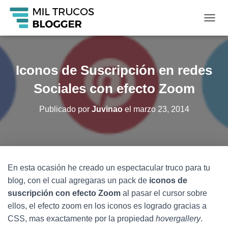
C
A
M
B
I
Iconos de Suscripción en redes
A
R
Sociales con efecto Zoom
M
O
Publicado por
Juvinao
el
marzo 23, 2014
D
O
D
E
N
A
En esta ocasión he creado un espectacular truco para tu
V
blog, con el cual agregaras un pack de
iconos de
E
G
suscripción con efecto Zoom
al pasar el cursor sobre
A
ellos, el efecto zoom en los iconos es logrado gracias a
C
CSS, mas exactamente por la propiedad
hovergallery
.
I