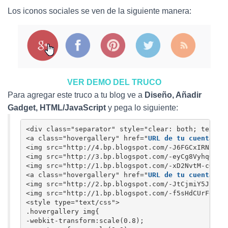
Ó
N
Los iconos sociales se ven de la siguiente manera:
VER DEMO DEL TRUCO
Para agregar este truco a tu blog ve a
Diseño, Añadir
Gadget, HTML/JavaScript
y pega lo siguiente:
<div class="separator" style="clear: both; text-al
<a class="hovergallery" href="
URL de tu cuenta de
<img src="http://4.bp.blogspot.com/-J6FGCxIRNxs/U
<img src="http://3.bp.blogspot.com/-eyCg8VyhqQI/U
<img src="http://1.bp.blogspot.com/-xD2NvtM-cQ4/Uy
<a class="hovergallery" href="
URL de tu cuenta de
<img src="http://2.bp.blogspot.com/-JtCjmiY5Jl8/U
<img src="http://1.bp.blogspot.com/-f5sHdCUrFdw/Uy
<style type="text/css">

.hovergallery img{

-webkit-transform:scale(0.8);
