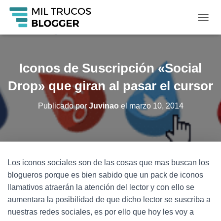
C
A
M
B
I
Iconos de Suscripción «Social
A
R
Drop» que giran al pasar el cursor
M
O
Publicado por
Juvinao
el
marzo 10, 2014
D
O
D
E
N
A
Los iconos sociales son de las cosas que mas buscan los
V
blogueros porque es bien sabido que un pack de iconos
E
G
llamativos atraerán la atención del lector y con ello se
A
aumentara la posibilidad de que dicho lector se suscriba a
C
nuestras redes sociales, es por ello que hoy les voy a
I