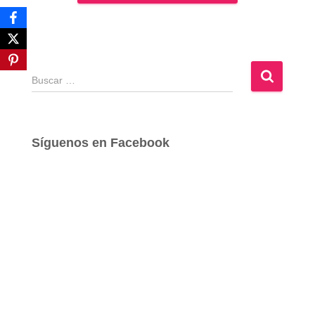
B
u
s
c
a
Síguenos en Facebook
r
: