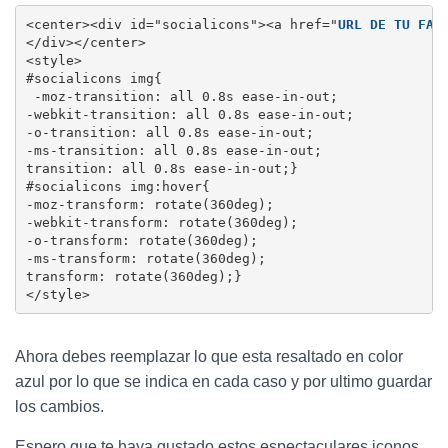
<center><div id="socialicons"><a href="
URL DE TU FAC
</div></center>

<style>

#socialicons img{

 -moz-transition: all 0.8s ease-in-out;

-webkit-transition: all 0.8s ease-in-out;

-o-transition: all 0.8s ease-in-out;

-ms-transition: all 0.8s ease-in-out;

transition: all 0.8s ease-in-out;}

#socialicons img:hover{

-moz-transform: rotate(360deg);

-webkit-transform: rotate(360deg);

-o-transform: rotate(360deg);

-ms-transform: rotate(360deg);

transform: rotate(360deg);}

</style>
Ahora debes reemplazar lo que esta resaltado en color
azul por lo que se indica en cada caso y por ultimo guardar
los cambios.
Espero que te haya gustado estos espectaculares iconos