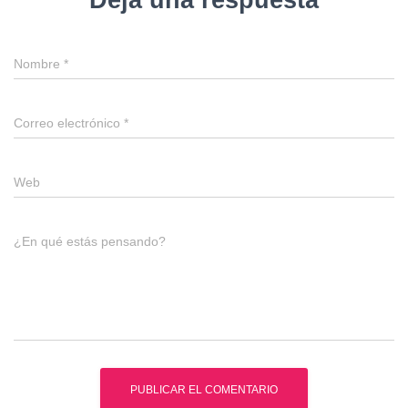
Deja una respuesta
Nombre
*
Correo electrónico
*
Web
¿En qué estás pensando?