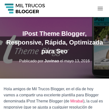
C
A
M
B
I
IPost Theme Blogger,
A
R
Responsive, Rápida, Optimizada
M
O
para Seo
D
O
Publicado por
Juvinao
el
mayo 13, 2016
D
E
N
A
V
E
Hola amigos de Mil Trucos Blogger, en el día de hoy
G
vamos a compartir una excelente plantilla para Blogger
A
C
denominada IPost Theme Blogger (de
Mirabal
), la cual es
I
responsive (que se ajusta a cualquier resolución de