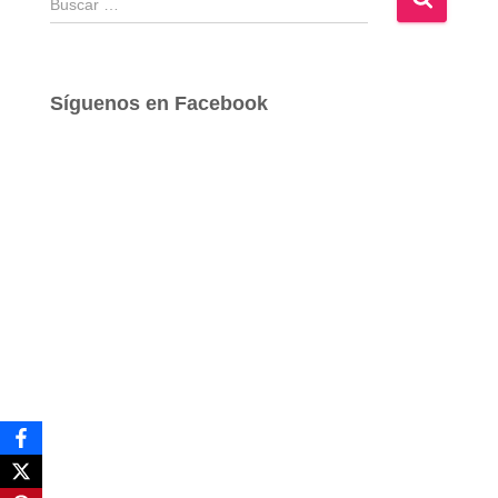
u
s
c
a
Síguenos en Facebook
r
: