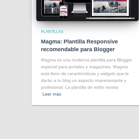
PLANTILLAS
Magma: Plantilla Responsive
recomendable para Blogger
Magma es una moderna plantilla para Blogger
especial para portales y magazines. Magma
está lleno de características y widgets que le
darán a tu blog un aspecto impresionante y
profesional. La plantilla de estilo revista
Leer más