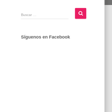
B
u
s
c
a
Síguenos en Facebook
r
: