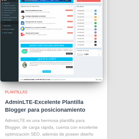
PLANTILLAS
AdminLTE-Excelente Plantilla
Blogger para posicionamiento
AdminLTE es una hermosa plantilla para
Blogger, de carga rápida, cuenta con excelente
optimización SEO, además de poseer diseño