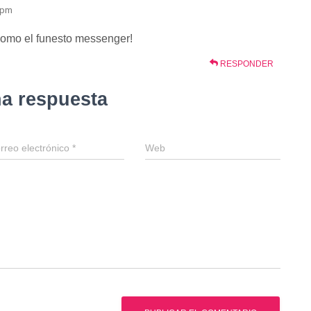
4 pm
 como el funesto messenger!
RESPONDER
na respuesta
rreo electrónico
*
Web