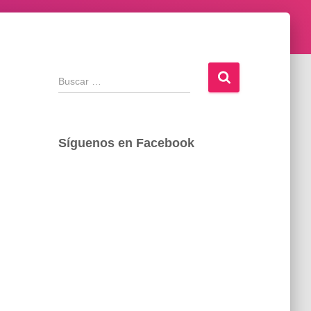
B
u
s
c
a
Síguenos en Facebook
r
: