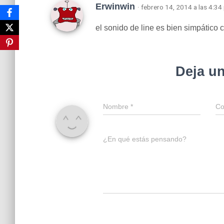
Erwinwin
· febrero 14, 2014 a las 4:3
el sonido de line es bien simpático
Deja u
Nombre
*
Co
¿En qué estás pensando?