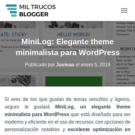
C
A
M
B
I
MiniLog: Elegante theme
A
R
minimalista para WordPress
M
O
Publicado por
Juvinao
el
enero 5, 2018
D
O
D
E
N
A
Si eres de los que gustan de temas sencillos y ligeros,
V
seguro te gustará
MiniLog, un elegante theme
E
G
minimalista para WordPress
que está diseñado para ser
A
moderno y eficiente en el uso de recursos con opciones de
C
personalización notables y
excelente optimización en
I