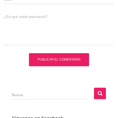
¿En qué estás pensando?
B
u
s
c
a