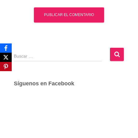
B
u
s
c
a
Síguenos en Facebook
r
: