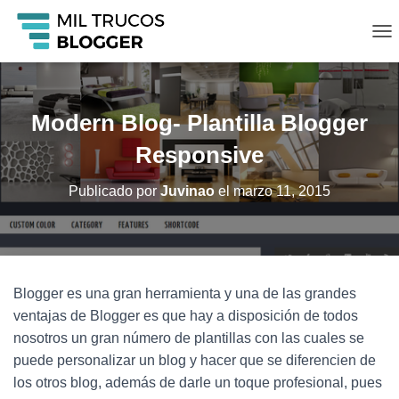
C
A
M
B
I
Modern Blog- Plantilla Blogger
A
R
Responsive
M
O
Publicado por
Juvinao
el
marzo 11, 2015
D
O
D
E
N
A
Blogger es una gran herramienta y una de las grandes
V
ventajas de Blogger es que hay a disposición de todos
E
G
nosotros un gran número de plantillas con las cuales se
A
puede personalizar un blog y hacer que se diferencien de
C
los otros blog, además de darle un toque profesional, pues
I