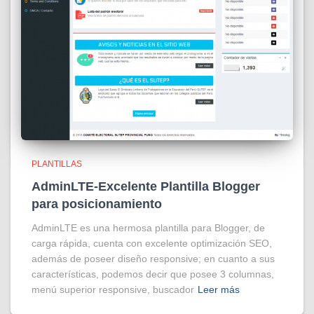
PLANTILLAS
AdminLTE-Excelente Plantilla Blogger
para posicionamiento
AdminLTE es una hermosa plantilla para Blogger, de
carga rápida, cuenta con excelente optimización SEO,
además de poseer diseño responsive; en cuanto a sus
características, podemos decir que posee 3 columnas,
menú superior responsive, buscador
Leer más