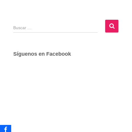
B
u
s
c
a
Síguenos en Facebook
r
: