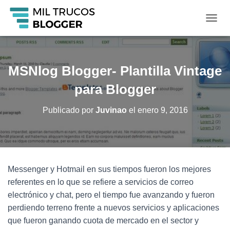
C
A
M
B
I
MSNlog Blogger- Plantilla Vintage
A
R
para Blogger
M
O
Publicado por
Juvinao
el
enero 9, 2016
D
O
D
E
N
A
Messenger y Hotmail en sus tiempos fueron los mejores
V
referentes en lo que se refiere a servicios de correo
E
G
electrónico y chat, pero el tiempo fue avanzando y fueron
A
perdiendo terreno frente a nuevos servicios y aplicaciones
C
que fueron ganando cuota de mercado en el sector y
I