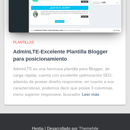
PLANTILLAS
AdminLTE-Excelente Plantilla Blogger
para posicionamiento
AdminLTE es una hermosa plantilla para Blogger, de
carga rápida, cuenta con excelente optimización SEO,
además de poseer diseño responsive; en cuanto a sus
características, podemos decir que posee 3 columnas,
menú superior responsive, buscador
Leer más
Hestia | Desarrollado por
ThemeIsle