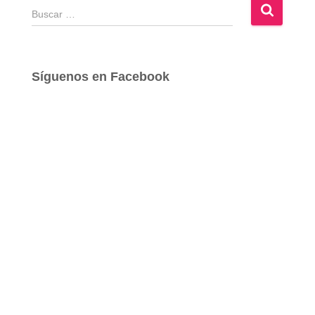
B
u
s
c
a
Síguenos en Facebook
r
: