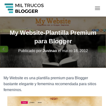
C
A
M
B
I
My Website-Plantilla Premium
A
R
para Blogger
M
O
Publicado por
Juvinao
el
marzo 18, 2012
D
O
D
E
N
A
My Website es una plantilla premium para Blogger
V
bastante elegante y fememina recomendada para sitios
E
G
femeninos.
A
C
I