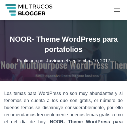
C
A
M
B
I
NOOR- Theme WordPress para
A
R
portafolios
M
O
Publicado por
Juvinao
el
septiembre 10, 2017
D
O
D
E
N
A
Los temas para WordPress no son muy abundantes y si
V
tenemos en cuenta a los que son gratis, el número de
E
G
buenos temas se disminuye considerablemente, por ello
A
recomendamos frecuentemente buenos temas gratis como
C
el del día de hoy:
NOOR- Theme WordPress para
I