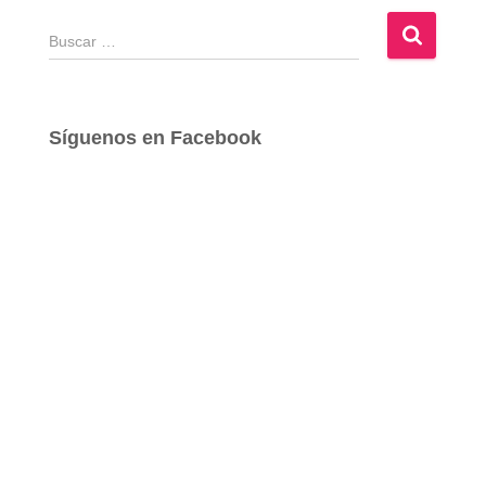
B
u
s
c
a
Síguenos en Facebook
r
: