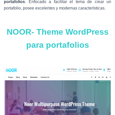
Ó
portafolios
. Enfocado a facilitar el tema de crear un
N
portafolio, posee excelentes y modernas características.
NOOR- Theme WordPress
para portafolios