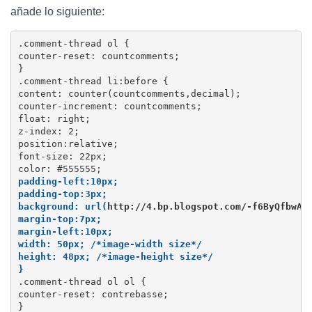
añade lo siguiente:
.comment-thread ol {

counter-reset: countcomments;

}

.comment-thread li:before {

content: counter(countcomments,decimal);

counter-increment: countcomments;

float: right;

z-index: 2;

position:relative;

font-size: 22px;

padding-left:10px;

padding-top:3px;

background: url(
http://4.bp.blogspot.com/-f6ByQfbwAp
margin-top:7px;

margin-left:10px;

width: 50px; /*image-width size*/

height: 48px; /*image-height size*/

}
.comment-thread ol ol {

counter-reset: contrebasse;

}
