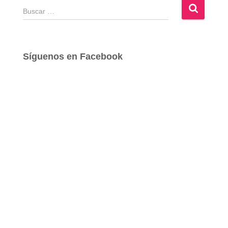
B
u
s
c
a
Síguenos en Facebook
r
: