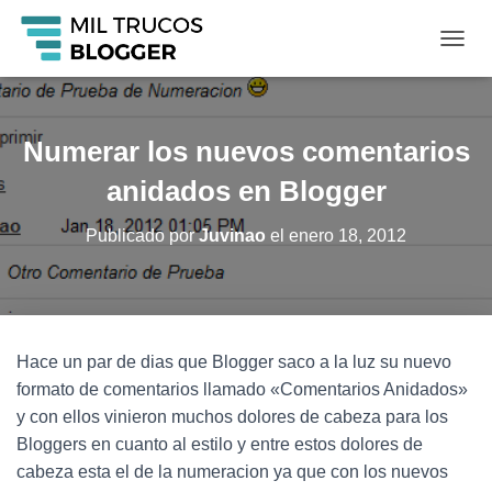
C
A
M
B
I
Numerar los nuevos comentarios
A
R
anidados en Blogger
M
O
Publicado por
Juvinao
el
enero 18, 2012
D
O
D
E
N
A
Hace un par de dias que Blogger saco a la luz su nuevo
V
formato de comentarios llamado «Comentarios Anidados»
E
G
y con ellos vinieron muchos dolores de cabeza para los
A
Bloggers en cuanto al estilo y entre estos dolores de
C
cabeza esta el de la numeracion ya que con los nuevos
I