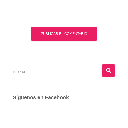
B
u
s
c
a
Síguenos en Facebook
r
: