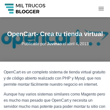
C
A
M
B
I
OpenCart- Crea tu tienda virtual
A
R
Publicado por
Juvinao
el
abril 4, 2013
M
O
D
O
D
E
OpenCart es un completo sistema de tienda virtual gratuito
N
A
y de código abierto realizado con PHP y Mysql, que nos
V
permite montar fácilmente nuestro negocio en internet.
E
G
Aunque hay varios sistemas similares como Magento pero
A
es mucho mas pesado que OpenCart y necesita un
C
I
servidor mucho mas potente para poder montar tu sitio con