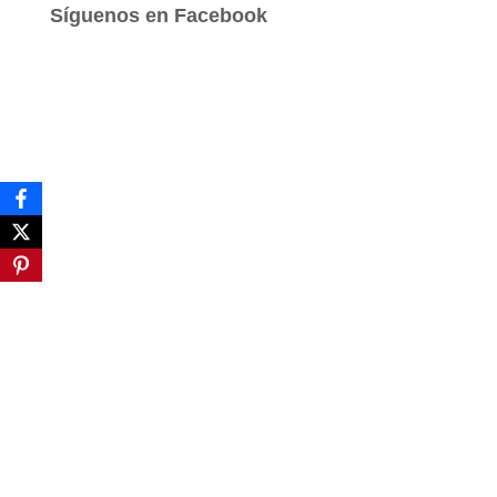
a
Síguenos en Facebook
r
: