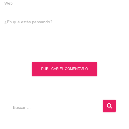
Web
¿En qué estás pensando?
B
u
s
c