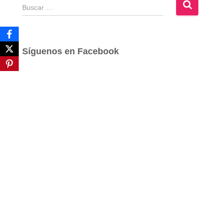
B
u
s
c
a
Síguenos en Facebook
r
: