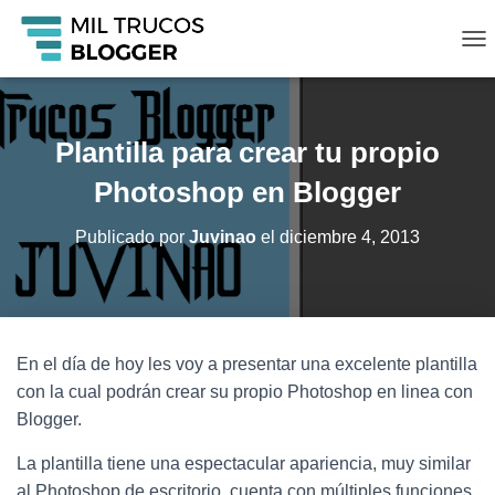
C
A
M
B
I
Plantilla para crear tu propio
A
R
Photoshop en Blogger
M
O
Publicado por
Juvinao
el
diciembre 4, 2013
D
O
D
E
N
A
En el día de hoy les voy a presentar una excelente plantilla
V
con la cual podrán crear su propio Photoshop en linea con
E
G
Blogger.
A
C
La plantilla tiene una espectacular apariencia, muy similar
I
al Photoshop de escritorio, cuenta con múltiples funciones