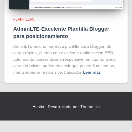
PLANTILLAS
AdminLTE-Excelente Plantilla Blogger
para posicionamiento
AdminLTE es una hermosa plantilla para Blogger, de
carga rápida, cuenta con excelente optimización SEO,
además de poseer diseño responsive; en cuanto a sus
características, podemos decir que posee 3 columnas,
menú superior responsive, buscador
Leer más
Hestia | Desarrollado por
ThemeIsle