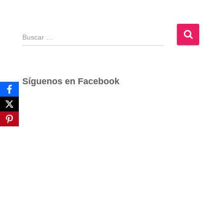
B
u
s
c
a
Síguenos en Facebook
r
: