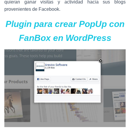
Ó
quieran ganar visitas y actividad hacia sus blogs
N
provenientes de Facebook.
Plugin para crear PopUp con
FanBox en WordPress