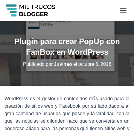
C
A
M
B
I
Plugin para crear PopUp con
A
R
FanBox en WordPress
M
O
Publicado por
Juvinao
el
octubre 6, 2016
D
O
D
E
N
A
WordPress es el gestor de contenidos más usado para la
V
creación de sitios web y Facebook por su lado dado a al
E
G
gran cantidad de usuarios que posee y la viralidad con la
A
que las noticias se difunden hace que se convierta en un
C
poderoso aliado para las personas que tienen sitios web y
I