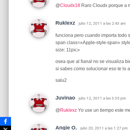
@
Cloudx18
Raro Cloudx porque a m
Ruklexz
· julio 12, 2011 a las 2:43 am
funciona pero cuando importa todo s
span class=»Apple-style-span» style=
size: 11px;»
osea que al fianal no se visualiza bi
si sabes como solucionar eso te lo 
salu2
Juvinao
· julio 12, 2011 a las 3:35 pm
@
Ruklexz
Yo use un tiempo este me
Angie O.
· julio 20, 2011 a las 1:27 pm