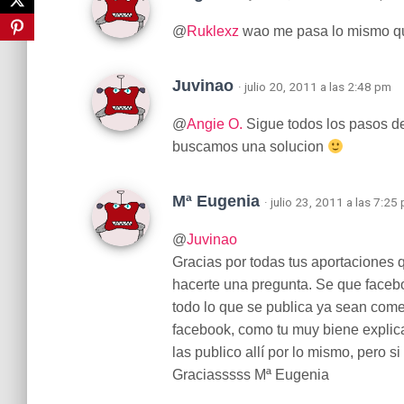
@
Ruklexz
wao me pasa lo mismo que
Juvinao
· julio 20, 2011 a las 2:48 pm
@
Angie O.
Sigue todos los pasos de 
buscamos una solucion
Mª Eugenia
· julio 23, 2011 a las 7:25
@
Juvinao
Gracias por todas tus aportaciones 
hacerte una pregunta. Se que fa
todo lo que se publica ya sean comen
facebook, como tu muy biene explic
las publico allí por lo mismo, pero s
Graciasssss Mª Eugenia