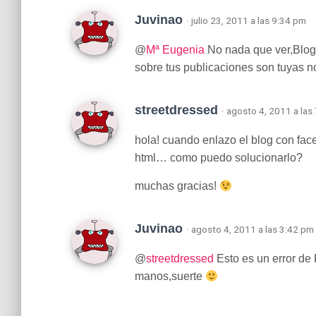
Juvinao
· julio 23, 2011 a las 9:34 pm
@
Mª Eugenia
No nada que ver,Blogg
sobre tus publicaciones son tuyas
streetdressed
· agosto 4, 2011 a las
hola! cuando enlazo el blog con fac
html… como puedo solucionarlo?
muchas gracias!
Juvinao
· agosto 4, 2011 a las 3:42 pm
@
streetdressed
Esto es un error de
manos,suerte