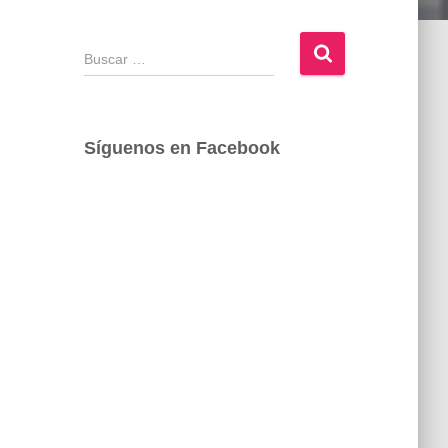
B
u
s
c
a
Síguenos en Facebook
r
: