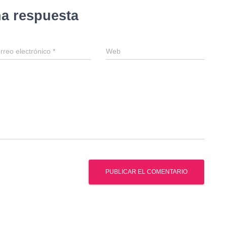
na respuesta
rreo electrónico
*
Web