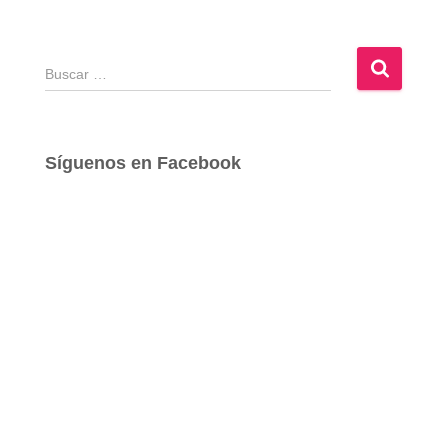
B
u
s
c
a
Síguenos en Facebook
r
: