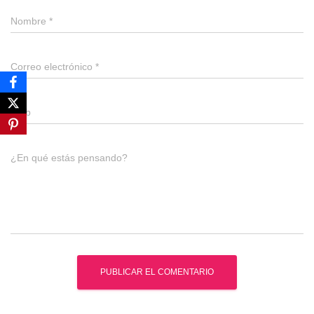
Nombre
*
Correo electrónico
*
Web
¿En qué estás pensando?