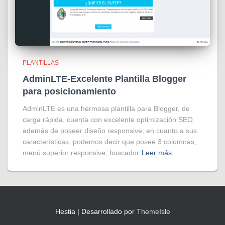
PLANTILLAS
AdminLTE-Excelente Plantilla Blogger
para posicionamiento
AdminLTE es una hermosa plantilla para Blogger, de
carga rápida, cuenta con excelente optimización SEO,
además de poseer diseño responsive; en cuanto a sus
características, podemos decir que posee 3 columnas,
menú superior responsive, buscador
Leer más
Hestia | Desarrollado por
ThemeIsle