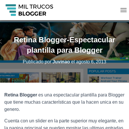
C
A
M
B
I
Retina Blogger-Espectacular
A
R
plantilla para Blogger
M
O
Publicado por
Juvinao
el
agosto 6, 2013
D
O
D
E
N
A
Retina Blogger
es una espectacular plantilla para Blogger
V
que tiene muchas características que la hacen unica en su
E
G
genero.
A
C
Cuenta con un slider en la parte superior muy elegante, en
I
la pagina principal se pueden mostrar las ultimas entradas