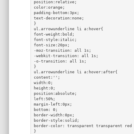
position:relative;

color:orange;

padding-bottom:3px;

text-decoration:none;

}

ul.arrowunderline li a:hover{

font-weight:bold;

font-style:italic;

font-size:20px;

-moz-transition: all 1s;

-webkit-transition: all 1s;

-o-transition: all 1s;

}

ul.arrowunderline li a:hover:after{

content:'';

width:0;

height:0;

position:absolute;

left:50%;

margin-left:0px;

bottom: 0;

border-width:0px;

border-style:solid;

border-color: transparent transparent red 
}
