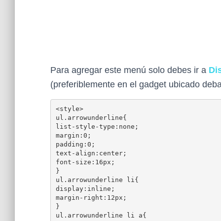
Para agregar este menú solo debes ir a
Di
(preferiblemente en el gadget ubicado debaj
<style>

ul.arrowunderline{

list-style-type:none;

margin:0;

padding:0;

text-align:center;

font-size:16px;

}

ul.arrowunderline li{

display:inline;

margin-right:12px;

}

ul.arrowunderline li a{
