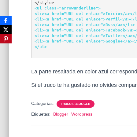
<ul class="arrowunderline">
<li><a href="URL del enlace">Inicio</a></
<li><a href="URL del enlace">Perfil</a></
<li><a href="URL del enlace">Rss</a></li>
<li><a href="URL del enlace">Facebook</a>
<li><a href="URL del enlace">Twitter</a><
<li><a href="URL del enlace">Google+</a><
</ul>
La parte resaltada en color azul correspon
Si el truco te ha gustado no olvides compart
Categorías:
TRUCOS BLOGGER
Etiquetas:
Blogger
Wordpress