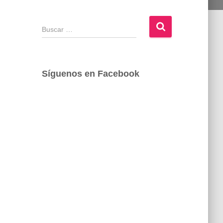
B
u
s
c
a
Síguenos en Facebook
r
: