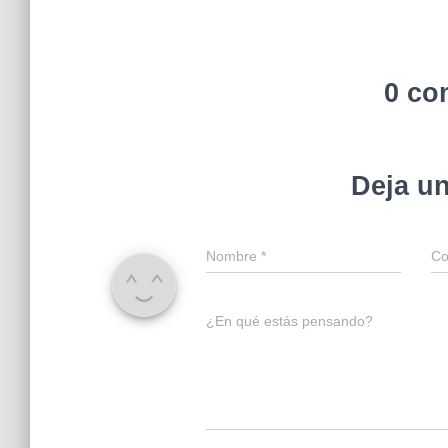
0 co
Deja u
Nombre
*
Co
¿En qué estás pensando?