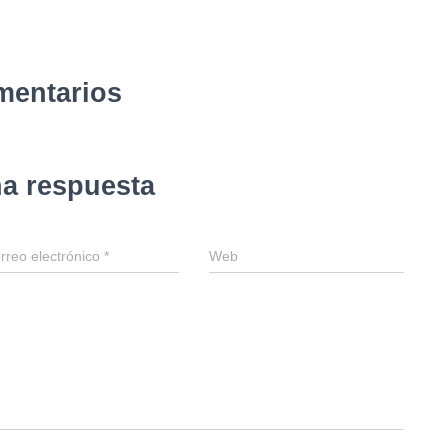
mentarios
na respuesta
rreo electrónico
*
Web