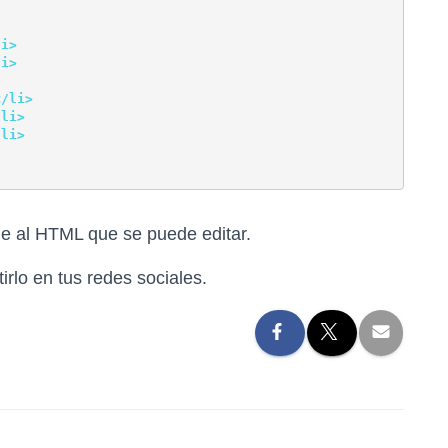
li>
li>
</li>
/li>
/li>
de al HTML que se puede editar.
irlo en tus redes sociales.