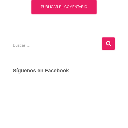
B
u
s
c
a
Síguenos en Facebook
r
: