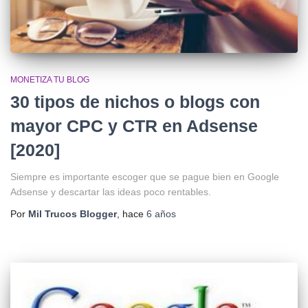
MONETIZA TU BLOG
30 tipos de nichos o blogs con
mayor CPC y CTR en Adsense
[2020]
Siempre es importante escoger que se pague bien en Google
Adsense y descartar las ideas poco rentables.
Por
Mil Trucos Blogger
, hace
6 años