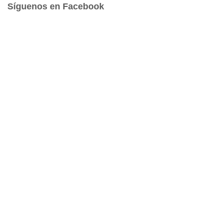
a
Síguenos en Facebook
r
: