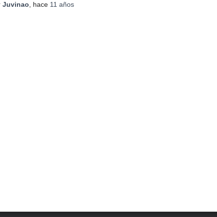
r
Juvinao
, hace
11 años