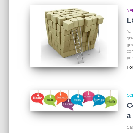
MA
L
Ya 
gra
gra
con
pe
Po
CO
C
a
Sab