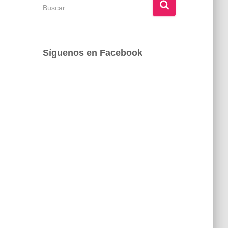
B
u
s
c
a
Síguenos en Facebook
r
: