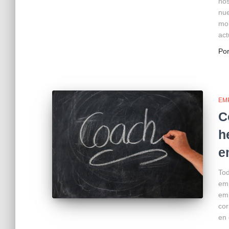
nos
nue
mo
act
Po
EM
C
h
e
Tod
emp
emp
cor
en 