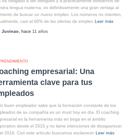
 ha obligado a ser bilingües y a prácticamente olvidarnos de
stra lengua materna, es definitivamente una gran ventaja al
mento de buscar un nuevo empleo. Los números no mienten,
ualmente, casi el 60% de las ofertas de empleo
Leer más
r
Juvinao
, hace
11 años
PRENDIMIENTO
oaching empresarial: Una
erramienta clave para tus
mpleados
o buen empleador sabe que la formación constante de los
leados de su compañía es un must hoy en día. El coaching
resarial es la herramienta más en boga en el ámbito
porativo desde el 2015 y no tiene intenciones de desaparecer
el 2016. Con este artículo buscamos esclarecer
Leer más