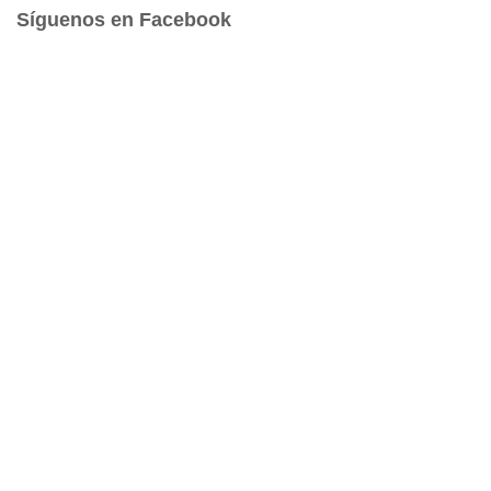
a
Síguenos en Facebook
r
: