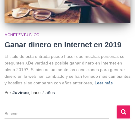
MONETIZA TU BLOG
Ganar dinero en Internet en 2019
El titulo de esta entrada puede hacer que muchas personas se
pregunten ¿De verdad es posible ganar dinero en Internet en
pleno 2019?, Si bien actualmente las condiciones para generar
dinero en la web han cambiado y se han tornado más cambiantes
y hostiles si se comparan con años anteriores,
Leer más
Por
Juvinao
, hace
7 años
B
u
s
c