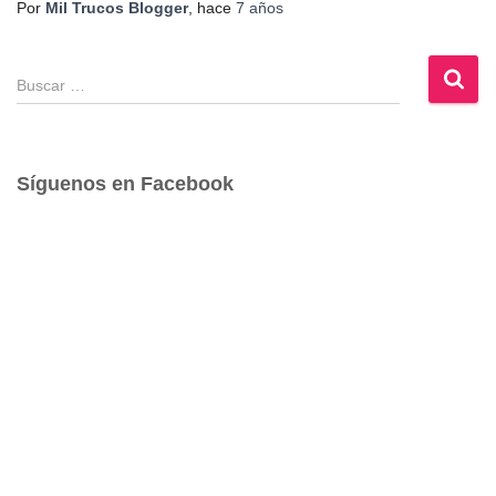
Por
Mil Trucos Blogger
, hace
7 años
B
u
s
c
a
Síguenos en Facebook
r
: