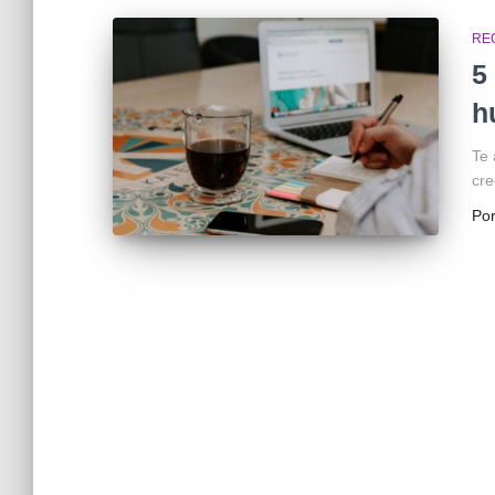
RE
5
h
Te 
cre
Po