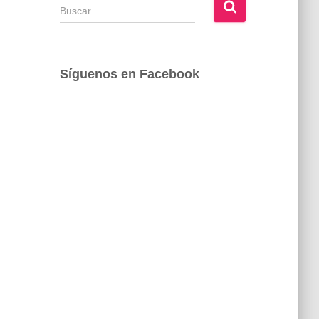
B
u
s
c
a
Síguenos en Facebook
r
: