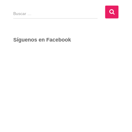
B
u
s
c
a
Síguenos en Facebook
r
: