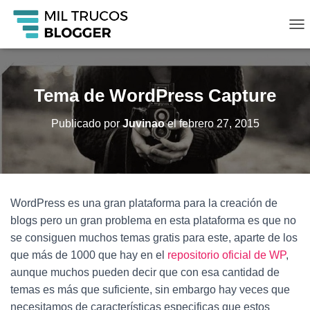
C
A
M
B
I
Tema de WordPress Capture
A
R
Publicado por
Juvinao
el
febrero 27, 2015
M
O
D
O
D
E
WordPress es una gran plataforma para la creación de
N
A
blogs pero un gran problema en esta plataforma es que no
V
se consiguen muchos temas gratis para este, aparte de los
E
que más de 1000 que hay en el
repositorio oficial de WP
,
G
A
aunque muchos pueden decir que con esa cantidad de
C
temas es más que suficiente, sin embargo hay veces que
I
necesitamos de características especificas que estos