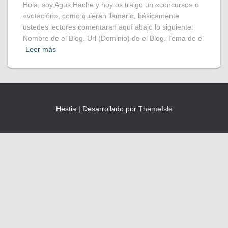
Hola, soy Agus Hache y hoy os traigo un «concurso» o
«votación», como quieran llamarlo, básicamente
ustedes lectores comentaran aquí abajo lo siguiente:
Nombre de el Blog. Url (Dominio) de el Blog. Tema de el
Leer más
Hestia | Desarrollado por
ThemeIsle