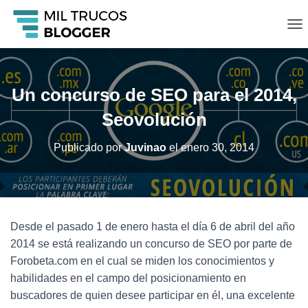
C
A
M
B
I
Un concurso de SEO para el 2014,
A
R
Seovolución
M
O
Publicado por
Juvinao
el
enero 30, 2014
D
O
D
E
N
A
Desde el pasado 1 de enero hasta el día 6 de abril del año
V
2014 se está realizando un concurso de SEO por parte de
E
G
Forobeta.com en el cual se miden los conocimientos y
A
habilidades en el campo del posicionamiento en
C
buscadores de quien desee participar en él, una excelente
I