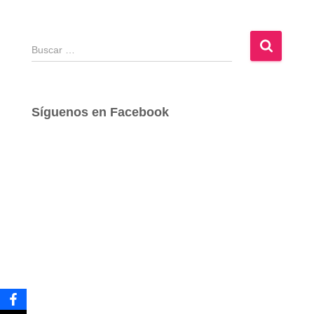
B
u
s
c
a
Síguenos en Facebook
r
: