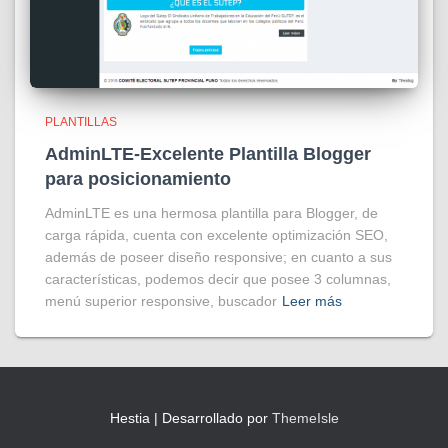
PLANTILLAS
AdminLTE-Excelente Plantilla Blogger
para posicionamiento
AdminLTE es una hermosa plantilla para Blogger, de
carga rápida, cuenta con excelente optimización SEO,
además de poseer diseño responsive; en cuanto a sus
características, podemos decir que posee 3 columnas,
menú superior responsive, buscador
Leer más
Hestia | Desarrollado por
ThemeIsle