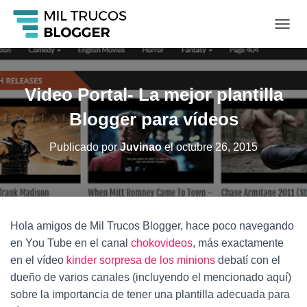
C
A
M
B
I
Video Portal- La mejor plantilla
A
R
Blogger para vídeos
M
O
Publicado por
Juvinao
el
octubre 26, 2015
D
O
D
E
N
A
Hola amigos de Mil Trucos Blogger, hace poco navegando
V
en You Tube en el canal
chokovideos
, más exactamente
E
G
en el vídeo
kinder sorpresa de los minions
debatí con el
A
dueño de varios canales (incluyendo el mencionado aquí)
C
sobre la importancia de tener una plantilla adecuada para
I