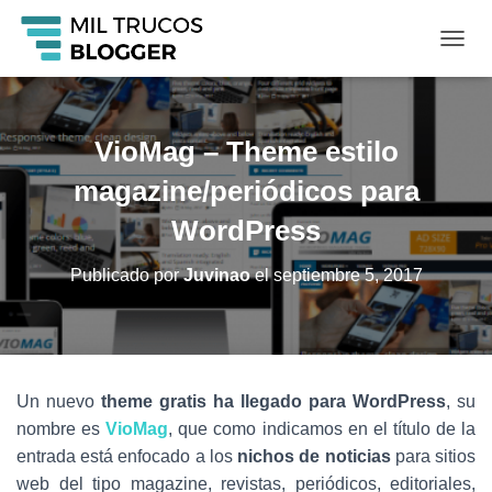
C
A
M
B
I
VioMag – Theme estilo
A
R
magazine/periódicos para
M
O
WordPress
D
O
Publicado por
Juvinao
el
septiembre 5, 2017
D
E
N
A
V
E
Un nuevo
theme gratis ha llegado para WordPress
, su
G
nombre es
VioMa
g
, que como indicamos en el título de la
A
C
entrada está enfocado a los
nichos de noticias
para sitios
I
web del tipo magazine, revistas, periódicos, editoriales,