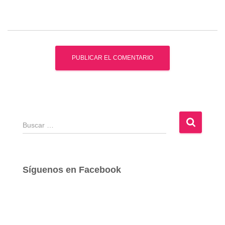
B
u
s
c
a
Síguenos en Facebook
r
: