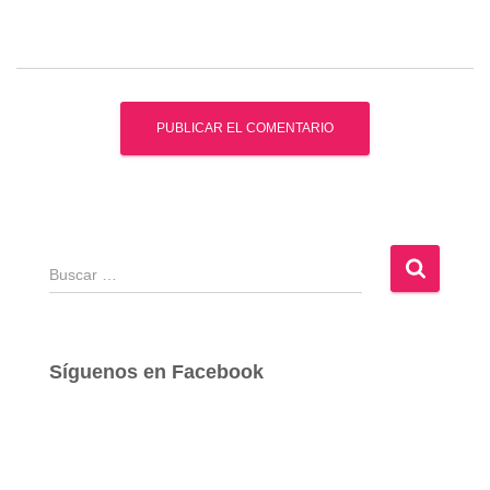
B
u
s
c
a
Síguenos en Facebook
r
: