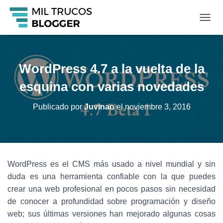
C
A
M
B
I
WordPress 4.7 a la vuelta de la
A
R
esquina con varias novedades
M
O
Publicado por
Juvinao
el
noviembre 3, 2016
D
O
D
E
N
A
WordPress es el CMS más usado a nivel mundial y sin
V
duda es una herramienta confiable con la que puedes
E
G
crear una web profesional en pocos pasos sin necesidad
A
de conocer a profundidad sobre programación y diseño
C
web; sus últimas versiones han mejorado algunas cosas
I