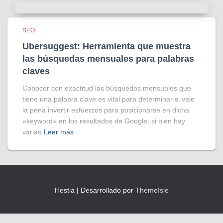
SEO
Ubersuggest: Herramienta que muestra
las búsquedas mensuales para palabras
claves
Conocer con exactitud las búsquedas mensuales que
tiene una palabra clave es vital para determinar si vale
la pena invertir esfuerzos para posicionarse en dicha
«keyword» en los resultados de Google; si bien hay
varias
Leer más
Hestia | Desarrollado por
ThemeIsle