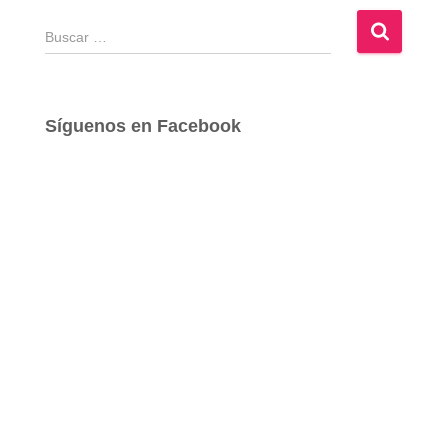
B
u
s
c
a
Síguenos en Facebook
r
: