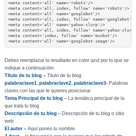
<meta content='all' name='robots'/>

<meta content='all, index, follow' name='robots'/>

<meta content='all' name='googlebot'/>

<meta content='all, index, follow' name='googlebot'/>
<meta content='all' name='yahoo-slurp'/>

<meta content='all, index, follow' name='yahoo-slurp'
<meta content='index, follow' name='msnbot'/>

<meta content='all' name='googlebot-image'/>
Debes reemplazar lo resaltado en color azul por lo que se
indique a continuación:
Título de tu blog –
Titulo de tu blog
palabraclave1, palabraclave2, palabraclave3-
Palabras
claves con las que te quieres posicionar
Tema Principal de tu blog –
La temática principal de la
que trata tu blog
Descripción de tu blog –
Descripción de tu blog o sitio
web
El autor –
Aquí pones tu nombre