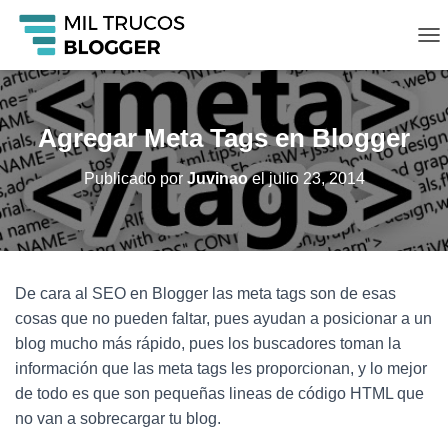
C
A
M
B
I
Agregar Meta Tags en Blogger
A
R
Publicado por
Juvinao
el
julio 23, 2014
M
O
D
O
D
E
De cara al SEO en Blogger las meta tags son de esas
N
A
cosas que no pueden faltar, pues ayudan a posicionar a un
V
blog mucho más rápido, pues los buscadores toman la
E
información que las meta tags les proporcionan, y lo mejor
G
A
de todo es que son pequeñas lineas de código HTML que
C
no van a sobrecargar tu blog.
I