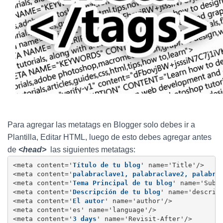
Para agregar las metatags en Blogger solo debes ir a
Plantilla, Editar HTML, luego de esto debes agregar antes
de
<head>
las siguientes metatags:
<meta content='
Título de tu blog
' name='Title'/>

<meta content='
palabraclave1, palabraclave2, palabra
<meta content='
Tema Principal de tu blog
' name='Subje
<meta content='
Descripción de tu blog
' name='descript
<meta content='
El autor
' name='author'/>

<meta content='es' name='language'/>

<meta content='
3 days
' name='Revisit-After'/>
