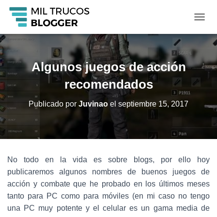
C
A
M
B
I
Algunos juegos de acción
A
R
recomendados
M
O
Publicado por
Juvinao
el
septiembre 15, 2017
D
O
D
E
N
A
No todo en la vida es sobre blogs, por ello hoy
V
publicaremos algunos nombres de buenos juegos de
E
G
acción y combate que he probado en los últimos meses
A
tanto para PC como para móviles (en mi caso no tengo
C
una PC muy potente y el celular es un gama media de
I