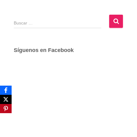
B
u
s
c
a
Síguenos en Facebook
r
: