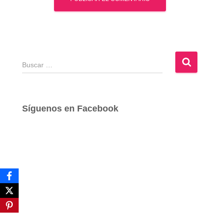
B
u
s
c
a
Síguenos en Facebook
r
: