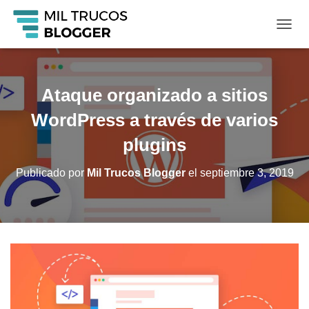
C
A
M
B
I
Ataque organizado a sitios
A
R
WordPress a través de varios
M
O
plugins
D
O
Publicado por
Mil Trucos Blogger
el
septiembre 3, 2019
D
E
N
A
V
E
G
A
C
I