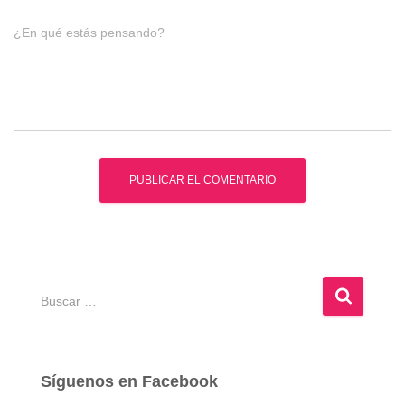
¿En qué estás pensando?
B
u
s
c
a
Síguenos en Facebook
r