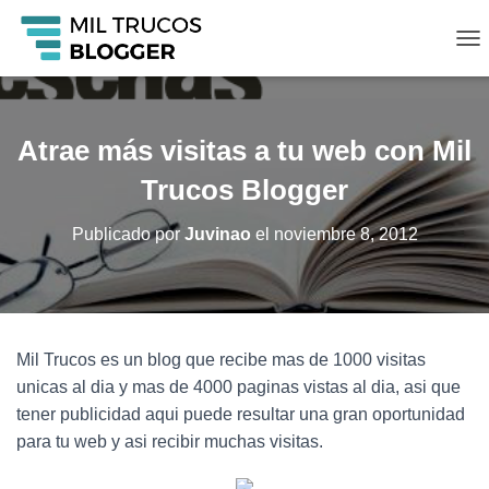
C
A
M
B
I
Atrae más visitas a tu web con Mil
A
R
Trucos Blogger
M
O
Publicado por
Juvinao
el
noviembre 8, 2012
D
O
D
E
N
A
Mil Trucos es un blog que recibe mas de 1000 visitas
V
unicas al dia y mas de 4000 paginas vistas al dia, asi que
E
G
tener publicidad aqui puede resultar una gran oportunidad
A
para tu web y asi recibir muchas visitas.
C
I