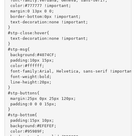
 font-family:Verdana, Geneva, sans-serif;

 color:#777777 !important;

 margin:0 13px 0 0;

 border-bottom:0px !important;

 text-decoration:none !important;

}

#stp-close:hover{

 text-decoration:none !important;

}

#stp-msg{

 background:#4074CF;

 padding:10px 15px;

 color:#ffffff;

 font-family:Arial, Helvetica, sans-serif !important;
 font-weight:bold;

 line-height:20px;

}

#stp-buttons{

 margin:25px 0px 25px 120px;

 padding:0 0 0 15px;

}

#stp-bottom{

 padding:15px 10px;

 background:#EFEFEF;

 color:#95989F;
