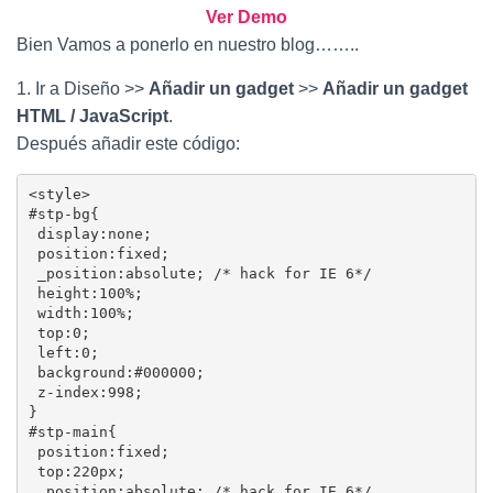
Ver Demo
Bien Vamos a ponerlo en nuestro blog……..
1. Ir a Diseño >>
Añadir un gadget
>>
Añadir un gadget
HTML / JavaScript
.
Después añadir este código:
<style>

#stp-bg{

 display:none;

 position:fixed;

 _position:absolute; /* hack for IE 6*/

 height:100%;

 width:100%;

 top:0;

 left:0;

 background:#000000;

 z-index:998;

}

#stp-main{

 position:fixed;

 top:220px;

 _position:absolute; /* hack for IE 6*/
