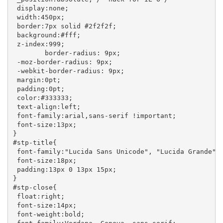
 display:none;

 width:450px;

 border:7px solid #2f2f2f;

 background:#fff;

 z-index:999;

        border-radius: 9px;

 -moz-border-radius: 9px;

 -webkit-border-radius: 9px;

 margin:0pt;

 padding:0pt;

 color:#333333;

 text-align:left;

 font-family:arial,sans-serif !important;

 font-size:13px;

}

#stp-title{

 font-family:"Lucida Sans Unicode", "Lucida Grande", 
 font-size:18px;

 padding:13px 0 13px 15px;

}

#stp-close{

 float:right;

 font-size:14px;

 font-weight:bold;
