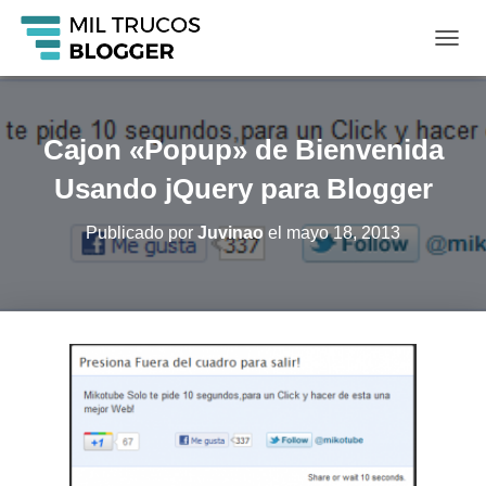
C
A
M
B
I
Cajon «Popup» de Bienvenida
A
R
Usando jQuery para Blogger
M
O
Publicado por
Juvinao
el
mayo 18, 2013
D
O
D
E
N
A
V
E
G
A
C
I