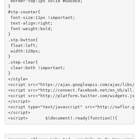
 border-top:1px solid #DDE0E8;

}

#stp-counter{

 font-size:11px !important;

 text-align:right;

 font-weight:bold;

}

.stp-button{

 float:left;

 width:120px;

}

.step-clear{

 clear:both !important;

}

</style>

<script src="https://ajax.googleapis.com/ajax/libs/jq
<script src="http://connect.facebook.net/en_US/all.js
<script src="http://platform.twitter.com/widgets.js" 
</script>

<script type="text/javascript" src="http://swflor.goo
</script>       

<script>       $(document).ready(function(){        