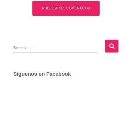
B
u
s
c
a
Síguenos en Facebook
r
: