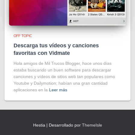
OFF TOPIC
Descarga tus vídeos y canciones
favoritas con Vidmate
Hola amigos de Mil Trucos Blogger, hace unos días
estaba buscando un buen software para descargar
canciones y vídeos de sitios web tan populares como
Youtube y Dailymotion; habían una gran cantidad
aplicaciones en la
Leer más
Hestia | Desarrollado por
ThemeIsle