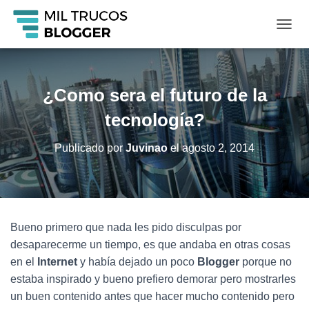
C
A
M
B
I
¿Como sera el futuro de la
A
R
tecnología?
M
O
Publicado por
Juvinao
el
agosto 2, 2014
D
O
D
E
N
A
Bueno primero que nada les pido disculpas por
V
desaparecerme un tiempo, es que andaba en otras cosas
E
G
en el
Internet
y había dejado un poco
Blogger
porque no
A
estaba inspirado y bueno prefiero demorar pero mostrarles
C
un buen contenido antes que hacer mucho contenido pero
I