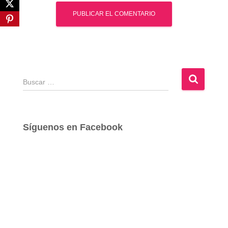
B
u
s
c
a
Síguenos en Facebook
r
: