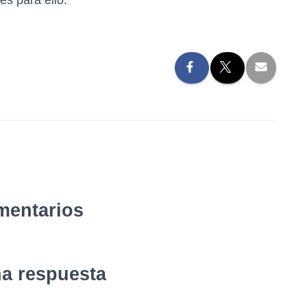
s para ello.
mentarios
na respuesta