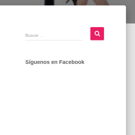
B
u
s
c
a
Síguenos en Facebook
r
: