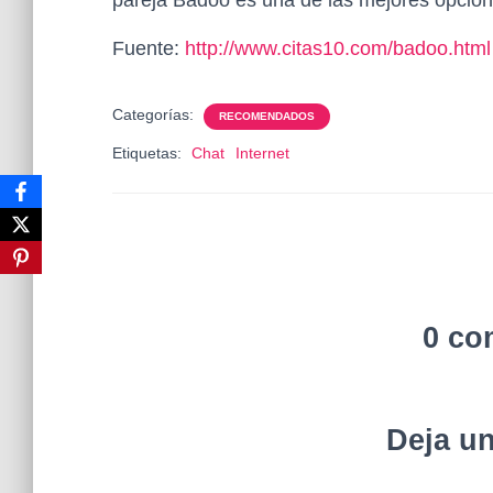
pareja Badoo es una de las mejores opcione
Fuente:
http://www.citas10.com/badoo.html
Categorías:
RECOMENDADOS
Etiquetas:
Chat
Internet
0 co
Deja u